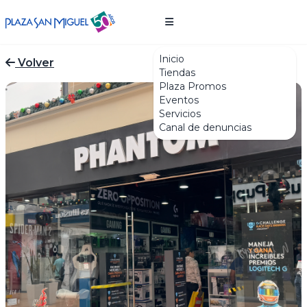
Inicio
Volver
Tiendas
Plaza Promos
Eventos
Servicios
Canal de denuncias