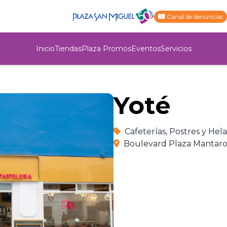
Canal de denuncias
Inicio
Tiendas
Plaza Promos
Eventos
Servicios
Yoté
Cafeterías, Postres y Hel
Boulevard Plaza Mantaro, 