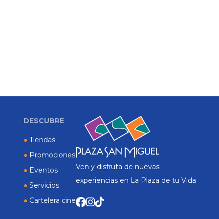
DESCUBRE
●
Tiendas
●
Promociones
Ven y disfruta de nuevas
●
Eventos
experiencias en La Plaza de tu Vida
●
Servicios
●
Cartelera cine