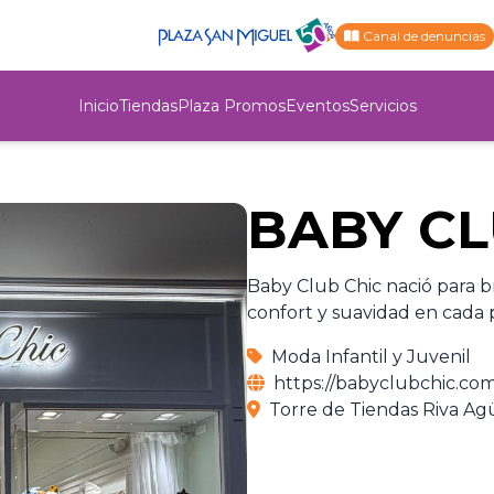
Canal de denuncias
Inicio
Tiendas
Plaza Promos
Eventos
Servicios
BABY CL
Baby Club Chic nació para br
confort y suavidad en cada
Moda Infantil y Juvenil
https://babyclubchic.com
Torre de Tiendas Riva Agü