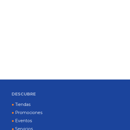
DESCUBRE
●
Tiendas
●
Promociones
●
Eventos
●
Servicios