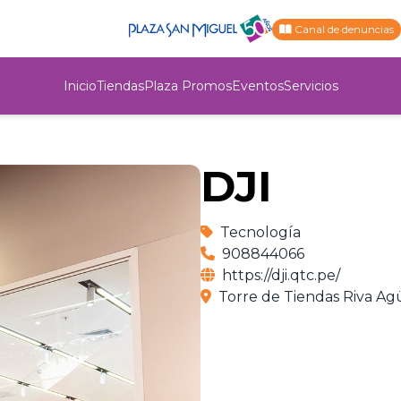
Canal de denuncias
Inicio
Tiendas
Plaza Promos
Eventos
Servicios
DJI
Tecnología
908844066
https://dji.qtc.pe/
Torre de Tiendas Riva Agü