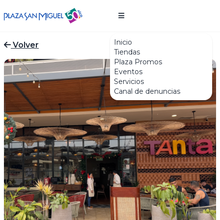
Inicio
Volver
Tiendas
Plaza Promos
Eventos
Servicios
Canal de denuncias