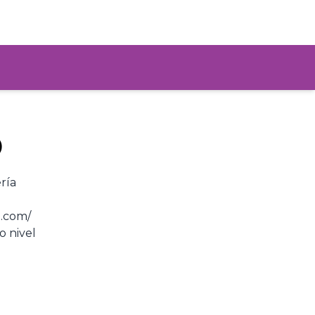
O
ría
u.com/
o nivel